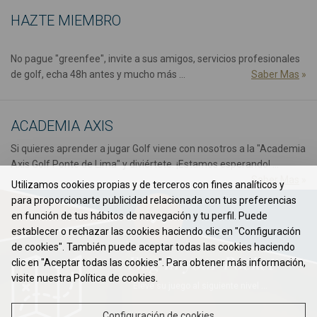
HAZTE MIEMBRO
No pague "greenfee", invite a sus amigos, servicios profesionales
de golf, echa 48h antes y mucho más ...
Saber Mas
»
ACADEMIA AXIS
Si quieres aprender a jugar Golf viene con nosotros a la "Academia
Axis Golf Ponte de Lima" y diviértete. ¡Estamos esperando! ...
Saber Mas
»
Utilizamos cookies propias y de terceros con fines analíticos y
para proporcionarte publicidad relacionada con tus preferencias
en función de tus hábitos de navegación y tu perfil. Puede
establecer o rechazar las cookies haciendo clic en "Configuración
de cookies". También puede aceptar todas las cookies haciendo
Flag in your Pocket
clic en "Aceptar todas las cookies". Para obtener más información,
visite nuestra Política de cookies.
Eleve su juego al siguiente nivel ...
Configuración de cookies