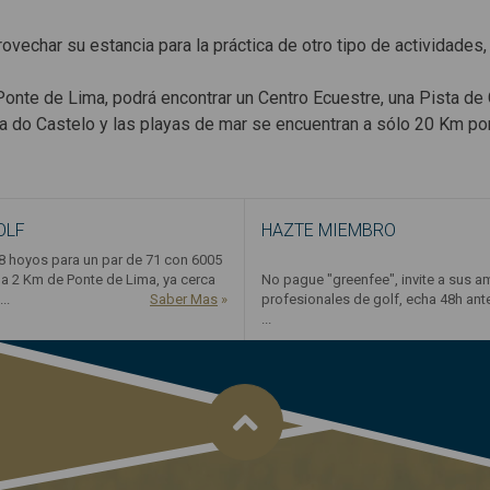
rovechar su estancia para la práctica de otro tipo de actividades,
 Ponte de Lima, podrá encontrar un Centro Ecuestre, una Pista de
ana do Castelo y las playas de mar se encuentran a sólo 20 Km po
OLF
HAZTE MIEMBRO
 hoyos para un par de 71 con 6005
a 2 Km de Ponte de Lima, ya cerca
No pague "greenfee", invite a sus a
..
Saber Mas
»
profesionales de golf, echa 48h an
...