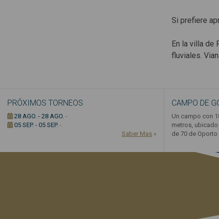
Si prefiere ap
En la villa de
fluviales. Vi
PRÓXIMOS TORNEOS
CAMPO DE G
28 AGO. - 28 AGO.
-
Un campo con 18
05 SEP. - 05 SEP.
-
metros, ubicado 
Saber Mas
»
de 70 de Oporto .