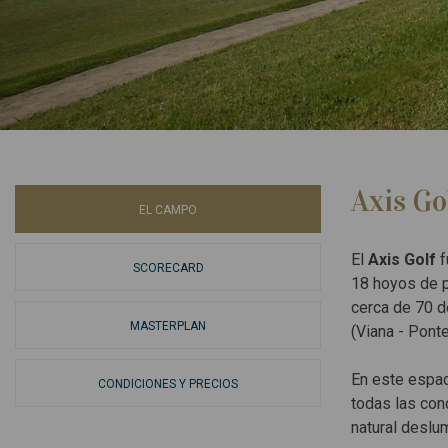
Axis Go
EL CAMPO
El
Axis Golf
f
SCORECARD
18 hoyos de p
cerca de 70 d
MASTERPLAN
(Viana - Pont
En este espac
CONDICIONES Y PRECIOS
todas las con
natural deslum