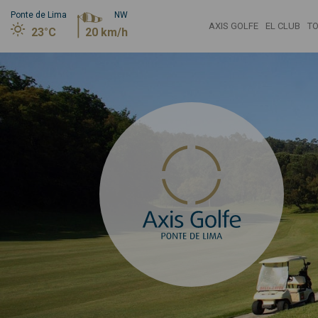
Ponte de Lima
NW
AXIS GOLFE
EL CLUB
T
23°C
20 km/h