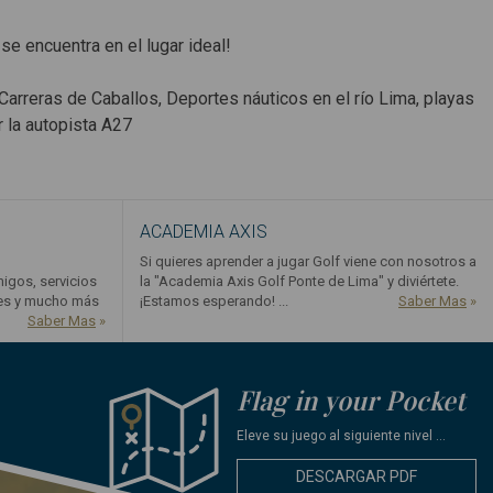
 se encuentra en el lugar ideal!
 Carreras de Caballos, Deportes náuticos en el río Lima, playas
r la autopista A27
ACADEMIA AXIS
Si quieres aprender a jugar Golf viene con nosotros a
migos, servicios
la "Academia Axis Golf Ponte de Lima" y diviértete.
tes y mucho más
¡Estamos esperando! ...
Saber Mas
»
Saber Mas
»
Flag in your Pocket
Eleve su juego al siguiente nivel ...
DESCARGAR PDF