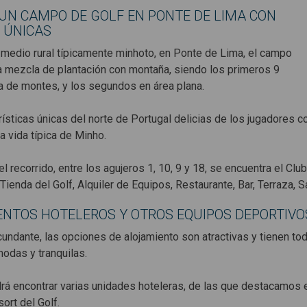
UN CAMPO DE GOLF EN PONTE DE LIMA CON
 ÚNICAS
 medio rural típicamente minhoto, en Ponte de Lima, el campo
a mezcla de plantación con montaña, siendo los primeros 9
 de montes, y los segundos en área plana.
ísticas únicas del norte de Portugal delicias de los jugadores co
a vida típica de Minho.
el recorrido, entre los agujeros 1, 10, 9 y 18, se encuentra el C
Tienda del Golf, Alquiler de Equipos, Restaurante, Bar, Terraza, 
ENTOS HOTELEROS Y OTROS EQUIPOS DEPORTIVO
rcundante, las opciones de alojamiento son atractivas y tienen 
odas y tranquilas.
drá encontrar varias unidades hoteleras, de las que destacamos 
ort del Golf.