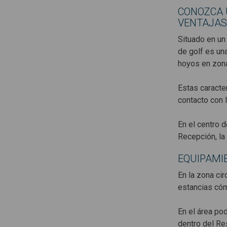
CONOZCA 
VENTAJAS
Situado en un
de golf es un
hoyos en zona
Estas caracter
contacto con l
En el centro d
Recepción, la 
EQUIPAMI
En la zona ci
estancias cóm
En el área po
dentro del Res