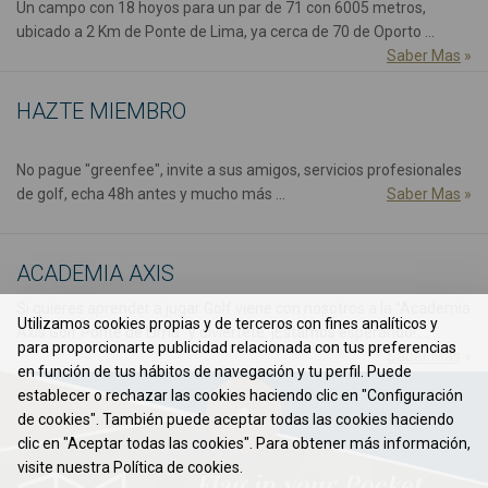
Un campo con 18 hoyos para un par de 71 con 6005 metros,
ubicado a 2 Km de Ponte de Lima, ya cerca de 70 de Oporto ...
Saber Mas
»
HAZTE MIEMBRO
No pague "greenfee", invite a sus amigos, servicios profesionales
de golf, echa 48h antes y mucho más ...
Saber Mas
»
ACADEMIA AXIS
Si quieres aprender a jugar Golf viene con nosotros a la "Academia
Utilizamos cookies propias y de terceros con fines analíticos y
Axis Golf Ponte de Lima" y diviértete. ¡Estamos esperando! ...
para proporcionarte publicidad relacionada con tus preferencias
Saber Mas
»
en función de tus hábitos de navegación y tu perfil. Puede
establecer o rechazar las cookies haciendo clic en "Configuración
de cookies". También puede aceptar todas las cookies haciendo
clic en "Aceptar todas las cookies". Para obtener más información,
visite nuestra Política de cookies.
Flag in your Pocket