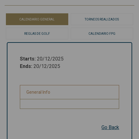
CALENDARIO GENERAL
TORNEOS REALIZADOS
REGLAS DE GOLF
CALENDARIO FPG
Starts
:
20/12/2025
Starts
:
20/12/2025
Ends
:
20/12/2025
Ends
:
20/12/2025
General Info
General Info
Go Back
Go Back