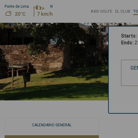
Ponte de Lima
N
AXIS GOLFE
EL CLUB
T
20°C
7 km/h
Starts
:
Ends
:
2
GE
CALENDARIO GENERAL