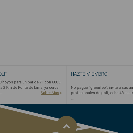
OLF
HAZTE MIEMBRO
 hoyos para un par de 71 con 6005
a 2 Km de Ponte de Lima, ya cerca
No pague "greenfee", invite a sus a
..
Saber Mas
»
profesionales de golf, echa 48h an
...