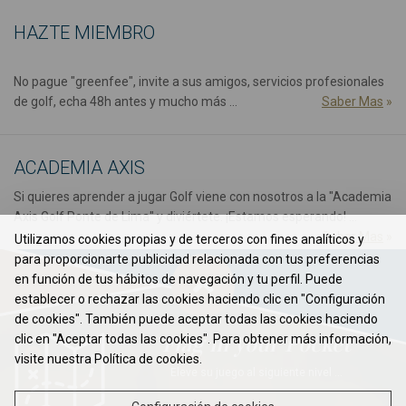
HAZTE MIEMBRO
No pague "greenfee", invite a sus amigos, servicios profesionales
de golf, echa 48h antes y mucho más ...
Saber Mas
»
ACADEMIA AXIS
Si quieres aprender a jugar Golf viene con nosotros a la "Academia
Axis Golf Ponte de Lima" y diviértete. ¡Estamos esperando! ...
Saber Mas
»
Utilizamos cookies propias y de terceros con fines analíticos y
para proporcionarte publicidad relacionada con tus preferencias
en función de tus hábitos de navegación y tu perfil. Puede
establecer o rechazar las cookies haciendo clic en "Configuración
de cookies". También puede aceptar todas las cookies haciendo
Flag in your Pocket
clic en "Aceptar todas las cookies". Para obtener más información,
visite nuestra Política de cookies.
Eleve su juego al siguiente nivel ...