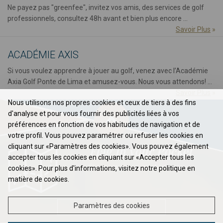
Ne payez pas "greenfee", invitez vos amis, des services de golf
professionnels, consultez 48h avant et bien plus encore ...
Savoir Plus
»
ACADÉMIE AXIS
Si vous voulez apprendre à jouer au golf, venez avec l’Académie
Axia Golf Ponte de Lima et amusez-vous. Nous vous attendons! ...
Savoir Plus
»
Nous utilisons nos propres cookies et ceux de tiers à des fins
d'analyse et pour vous fournir des publicités liées à vos
préférences en fonction de vos habitudes de navigation et de
votre profil. Vous pouvez paramétrer ou refuser les cookies en
cliquant sur «Paramètres des cookies». Vous pouvez également
Flag in your Pocket
accepter tous les cookies en cliquant sur «Accepter tous les
Élevez votre jeu au prochain niveau ...
cookies». Pour plus d'informations, visitez notre politique en
matière de cookies.
Paramètres des cookies
DOWNLOAD PDF