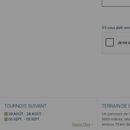
S'il vous plaît re
TOURNOIS SUIVANT
TERRAIN DE 
28 AOÛT. - 28 AOÛT.
-
Un parcours de 1
05 SEPT.. - 05 SEPT..
-
6005 mètres, sit
Savoir Plus
»
environ 70 km de 