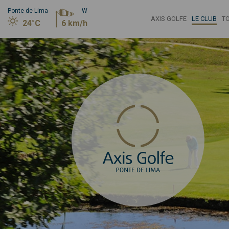
Ponte de Lima
W
AXIS GOLFE
LE CLUB
T
24°C
6 km/h