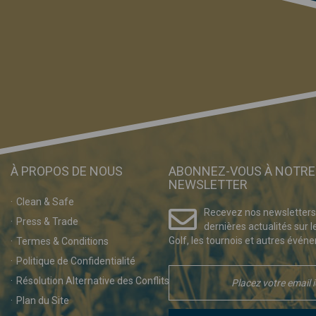
À PROPOS DE NOUS
ABONNEZ-VOUS À NOTRE
NEWSLETTER
Clean & Safe
Recevez nos newsletters
Press & Trade
dernières actualités sur l
Golf, les tournois et autres événe
Termes & Conditions
Politique de Confidentialité
Résolution Alternative des Conflits
Plan du Site