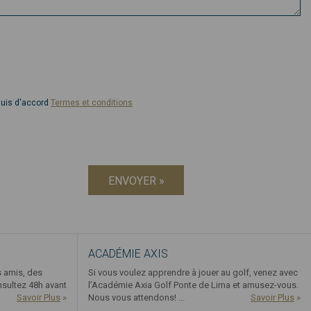
suis d'accord
Termes et conditions
ENVOYER »
ACADÉMIE AXIS
s amis, des
Si vous voulez apprendre à jouer au golf, venez avec
nsultez 48h avant
l’Académie Axia Golf Ponte de Lima et amusez-vous.
Savoir Plus
»
Nous vous attendons! ...
Savoir Plus
»