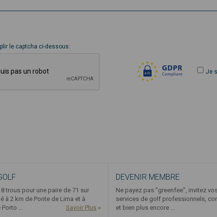
mplir le captcha ci-dessous:
Je 
GOLF
DEVENIR MEMBRE
8 trous pour une paire de 71 sur
Ne payez pas "greenfee", invitez vo
ué à 2 km de Ponte de Lima et à
services de golf professionnels, co
Porto ...
Savoir Plus
»
et bien plus encore ...