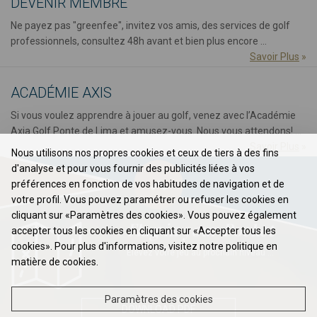
DEVENIR MEMBRE
Ne payez pas "greenfee", invitez vos amis, des services de golf
professionnels, consultez 48h avant et bien plus encore ...
Savoir Plus
»
ACADÉMIE AXIS
Si vous voulez apprendre à jouer au golf, venez avec l’Académie
Axia Golf Ponte de Lima et amusez-vous. Nous vous attendons! ...
Savoir Plus
»
Nous utilisons nos propres cookies et ceux de tiers à des fins
d'analyse et pour vous fournir des publicités liées à vos
préférences en fonction de vos habitudes de navigation et de
votre profil. Vous pouvez paramétrer ou refuser les cookies en
cliquant sur «Paramètres des cookies». Vous pouvez également
Flag in your Pocket
accepter tous les cookies en cliquant sur «Accepter tous les
cookies». Pour plus d'informations, visitez notre politique en
Élevez votre jeu au prochain niveau ...
matière de cookies.
Paramètres des cookies
DOWNLOAD PDF