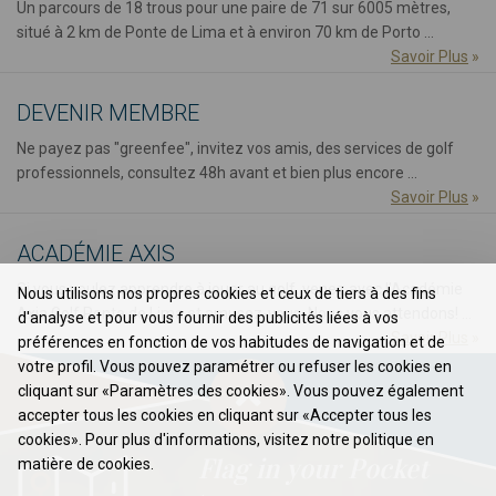
Un parcours de 18 trous pour une paire de 71 sur 6005 mètres,
situé à 2 km de Ponte de Lima et à environ 70 km de Porto ...
Savoir Plus
»
DEVENIR MEMBRE
Ne payez pas "greenfee", invitez vos amis, des services de golf
professionnels, consultez 48h avant et bien plus encore ...
Savoir Plus
»
ACADÉMIE AXIS
Si vous voulez apprendre à jouer au golf, venez avec l’Académie
Nous utilisons nos propres cookies et ceux de tiers à des fins
Axia Golf Ponte de Lima et amusez-vous. Nous vous attendons! ...
d'analyse et pour vous fournir des publicités liées à vos
Savoir Plus
»
préférences en fonction de vos habitudes de navigation et de
votre profil. Vous pouvez paramétrer ou refuser les cookies en
cliquant sur «Paramètres des cookies». Vous pouvez également
accepter tous les cookies en cliquant sur «Accepter tous les
cookies». Pour plus d'informations, visitez notre politique en
Flag in your Pocket
matière de cookies.