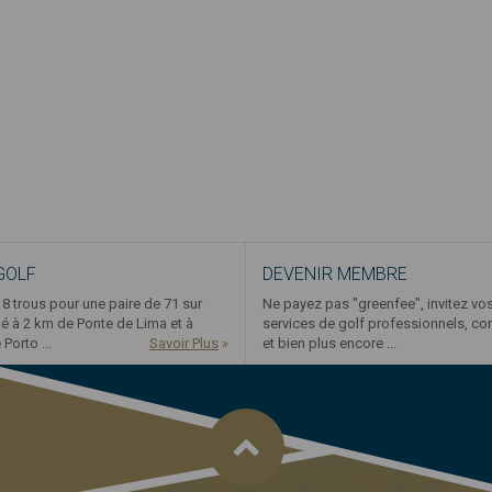
GOLF
DEVENIR MEMBRE
8 trous pour une paire de 71 sur
Ne payez pas "greenfee", invitez vo
ué à 2 km de Ponte de Lima et à
services de golf professionnels, co
Porto ...
Savoir Plus
»
et bien plus encore ...