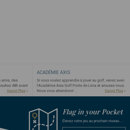
ACADÉMIE AXIS
s amis, des
Si vous voulez apprendre à jouer au golf, venez avec
nsultez 48h avant
l’Académie Axia Golf Ponte de Lima et amusez-vous.
Savoir Plus
»
Nous vous attendons! ...
Savoir Plus
»
Flag in your Pocket
Élevez votre jeu au prochain niveau ...