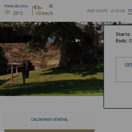
Ponte de Lima
SE
AXIS GOLFE
LE CLUB
T
20°C
10 km/h
Starts
:
Ends
:
0
GE
CALENDRIER GÉNÉRAL