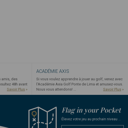
ACADÉMIE AXIS
s amis, des
Si vous voulez apprendre à jouer au golf, venez avec
nsultez 48h avant
l’Académie Axia Golf Ponte de Lima et amusez-vous.
Savoir Plus
»
Nous vous attendons! ...
Savoir Plus
»
Flag in your Pocket
Élevez votre jeu au prochain niveau ...