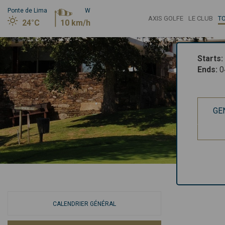
Ponte de Lima
W
AXIS GOLFE
LE CLUB
T
24°C
10 km/h
Starts
:
Ends
:
0
GE
CALENDRIER GÉNÉRAL