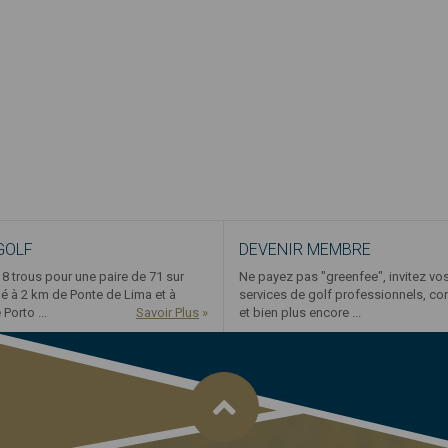
GOLF
DEVENIR MEMBRE
8 trous pour une paire de 71 sur
Ne payez pas "greenfee", invitez vo
ué à 2 km de Ponte de Lima et à
services de golf professionnels, co
Porto ...
Savoir Plus
»
et bien plus encore ...