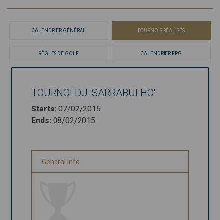
CALENDRIER GÉNÉRAL
TOURNOIS RÉALISÉS
RÈGLES DE GOLF
CALENDRIER FPG
TOURNOI DU 'SARRABULHO'
Tournoi du
Starts
:
07/02/2015
'Sarrabulho'
Ends
:
08/02/2015
Starts
:
07/02/2015
Ends
:
08/02/2015
General Info
General Info
Stableford -