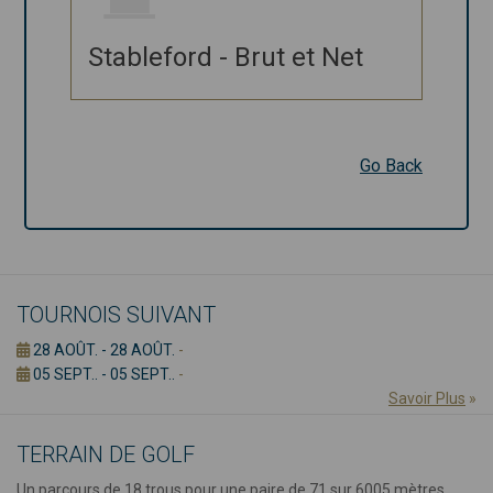
Brut et Net
Stableford - Brut et Net
Go Back
Go Back
TOURNOIS SUIVANT
28 AOÛT. - 28 AOÛT.
-
05 SEPT.. - 05 SEPT..
-
Savoir Plus
»
TERRAIN DE GOLF
Un parcours de 18 trous pour une paire de 71 sur 6005 mètres,