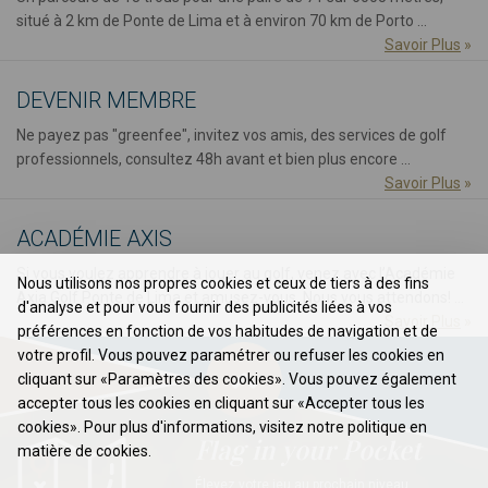
situé à 2 km de Ponte de Lima et à environ 70 km de Porto ...
Savoir Plus
»
DEVENIR MEMBRE
Ne payez pas "greenfee", invitez vos amis, des services de golf
professionnels, consultez 48h avant et bien plus encore ...
Savoir Plus
»
ACADÉMIE AXIS
Si vous voulez apprendre à jouer au golf, venez avec l’Académie
Nous utilisons nos propres cookies et ceux de tiers à des fins
Axia Golf Ponte de Lima et amusez-vous. Nous vous attendons! ...
d'analyse et pour vous fournir des publicités liées à vos
Savoir Plus
»
préférences en fonction de vos habitudes de navigation et de
votre profil. Vous pouvez paramétrer ou refuser les cookies en
cliquant sur «Paramètres des cookies». Vous pouvez également
accepter tous les cookies en cliquant sur «Accepter tous les
cookies». Pour plus d'informations, visitez notre politique en
Flag in your Pocket
matière de cookies.
Élevez votre jeu au prochain niveau ...