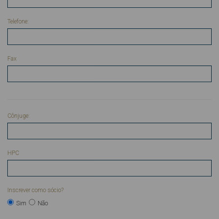
Telefone:
Fax
Cônjuge:
HPC
Inscrever como sócio?
Sim
Não