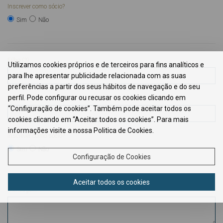
Inscrever como sócio?
Sim
Não
Filho (3):
Utilizamos cookies próprios e de terceiros para fins analíticos e
para lhe apresentar publicidade relacionada com as suas
preferências a partir dos seus hábitos de navegação e do seu
perfil. Pode configurar ou recusar os cookies clicando em
HPC
“Configuração de cookies”. Também pode aceitar todos os
cookies clicando em “Aceitar todos os cookies”. Para mais
informações visite a nossa Politica de Cookies.
Inscrever como sócio?
Sim
Não
Configuração de Cookies
Aceitar todos os cookies
Mensagem: