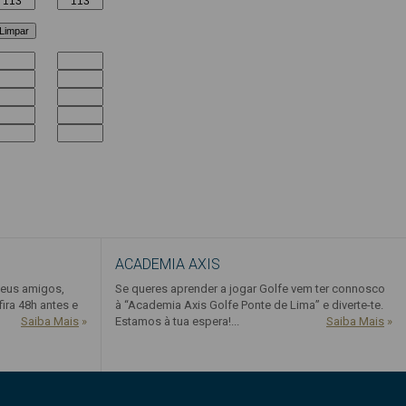
ACADEMIA AXIS
seus amigos,
Se queres aprender a jogar Golfe vem ter connosco
fira 48h antes e
à “Academia Axis Golfe Ponte de Lima” e diverte-te.
Saiba Mais
»
Estamos à tua espera!...
Saiba Mais
»