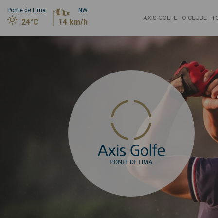
Ponte de Lima
NW
AXIS GOLFE
O CLUBE
T
24°C
14 km/h