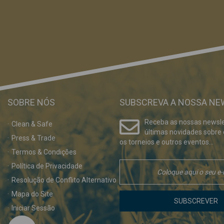
SOBRE NÓS
SUBSCREVA A NOSSA NE
Receba as nossas newsle
Clean & Safe
últimas novidades sobre
Press & Trade
os torneios e outros eventos...
Termos & Condições
Política de Privacidade
Resolução de Conflito Alternativo
Mapa do Site
SUBSCREVER
Iniciar Sessão