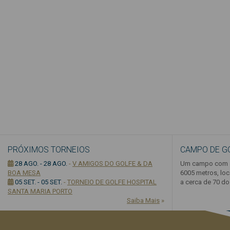
PRÓXIMOS TORNEIOS
CAMPO DE G
28 AGO. - 28 AGO.
-
V AMIGOS DO GOLFE & DA
Um campo com 1
BOA MESA
6005 metros, loc
05 SET. - 05 SET.
-
TORNEIO DE GOLFE HOSPITAL
a cerca de 70 do 
SANTA MARIA PORTO
Saiba Mais
»