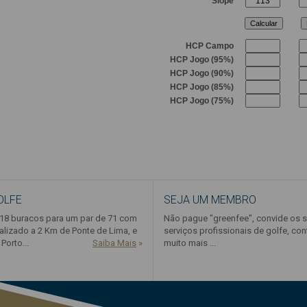
OLFE
SEJA UM MEMBRO
8 buracos para um par de 71 com
Não pague "greenfee", convide os 
alizado a 2 Km de Ponte de Lima, e
serviços profissionais de golfe, con
Porto...
Saiba Mais
»
muito mais ...