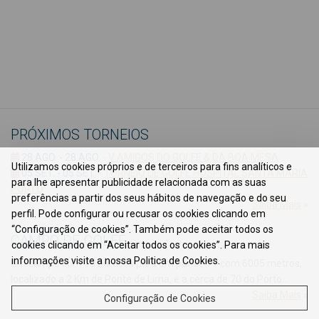
informações por
favor contacte-nos:
telefones +351 258
743414/5 ou email
-
reservas@axisgolfe.com
Voltar Atrás
PRÓXIMOS TORNEIOS
28 AGO. - 28 AGO.
-
V AMIGOS DO GOLFE & DA BOA MESA
Utilizamos cookies próprios e de terceiros para fins analíticos e
05 SET. - 05 SET.
-
TORNEIO DE GOLFE HOSPITAL SANTA MARIA
para lhe apresentar publicidade relacionada com as suas
PORTO
preferências a partir dos seus hábitos de navegação e do seu
Saiba Mais
»
perfil. Pode configurar ou recusar os cookies clicando em
“Configuração de cookies”. Também pode aceitar todos os
CAMPO DE GOLFE
cookies clicando em “Aceitar todos os cookies”. Para mais
informações visite a nossa Politica de Cookies.
Um campo com 18 buracos para um par de 71 com 6005 metros,
localizado a 2 Km de Ponte de Lima, e a cerca de 70 do Porto...
Saiba Mais
»
Configuração de Cookies