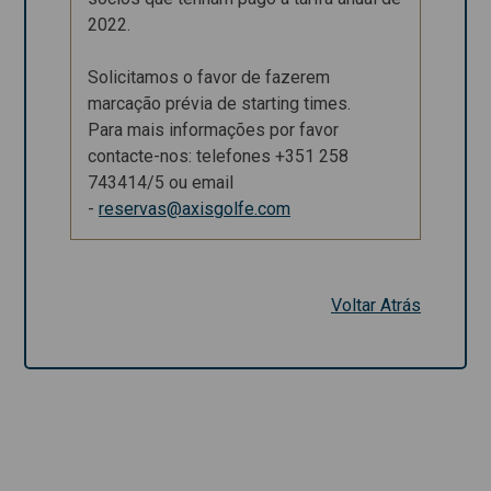
campo)
2022.
Não Sócios: € 37
(inscrição+ bar de
Solicitamos o favor de fazerem
campo)
marcação prévia de starting times.
Para mais informações por favor
Organização –
contacte-nos: telefones +351 258
Fundacíon
743414/5 ou email
Montecastrove
-
reservas@axisgolfe.com
Só serão aceites as
inscrições dos
sócios que tenham
Voltar Atrás
pago a tarifa anual
de 2022.
Solicitamos o favor
de fazerem
marcação prévia de
starting times.
Para mais