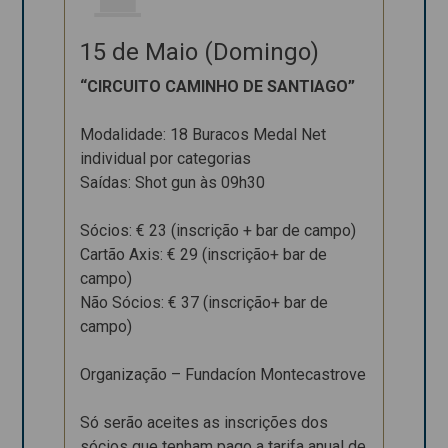
15 de Maio (Domingo)
15 de Maio
(Domingo)
“CIRCUITO CAMINHO DE SANTIAGO”
“CIRCUITO
Modalidade: 18 Buracos Medal Net
CAMINHO DE
individual por categorias
SANTIAGO”
Saídas: Shot gun às 09h30
Modalidade: 18
Buracos Medal Net
Sócios: € 23 (inscrição + bar de campo)
individual por
Cartão Axis: € 29 (inscrição+ bar de
categorias
campo)
Saídas: Shot gun às
Não Sócios: € 37 (inscrição+ bar de
09h30
campo)
Sócios: € 23
Organização – Fundacíon Montecastrove
(inscrição + bar de
campo)
Só serão aceites as inscrições dos
Cartão Axis: € 29
(inscrição+ bar de
sócios que tenham pago a tarifa anual de